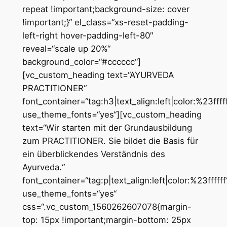
repeat !important;background-size: cover
!important;}“ el_class=“xs-reset-padding-
left-right hover-padding-left-80″
reveal=“scale up 20%“
background_color=“#cccccc“]
[vc_custom_heading text=“AYURVEDA
PRACTITIONER“
font_container=“tag:h3|text_align:left|color:%23fffff
use_theme_fonts=“yes“][vc_custom_heading
text=“Wir starten mit der Grundausbildung
zum PRACTITIONER. Sie bildet die Basis für
ein überblickendes Verständnis des
Ayurveda.“
font_container=“tag:p|text_align:left|color:%23ffffff
use_theme_fonts=“yes“
css=“.vc_custom_1560262607078{margin-
top: 15px !important;margin-bottom: 25px