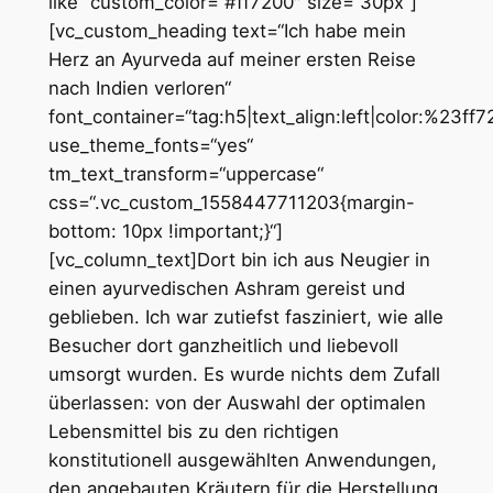
like“ custom_color=“#ff7200″ size=“30px“]
[vc_custom_heading text=“Ich habe mein
Herz an Ayurveda auf meiner ersten Reise
nach Indien verloren“
font_container=“tag:h5|text_align:left|color:%23ff7
use_theme_fonts=“yes“
tm_text_transform=“uppercase“
css=“.vc_custom_1558447711203{margin-
bottom: 10px !important;}“]
[vc_column_text]Dort bin ich aus Neugier in
einen ayurvedischen Ashram gereist und
geblieben. Ich war zutiefst fasziniert, wie alle
Besucher dort ganzheitlich und liebevoll
umsorgt wurden. Es wurde nichts dem Zufall
überlassen: von der Auswahl der optimalen
Lebensmittel bis zu den richtigen
konstitutionell ausgewählten Anwendungen,
den angebauten Kräutern für die Herstellung