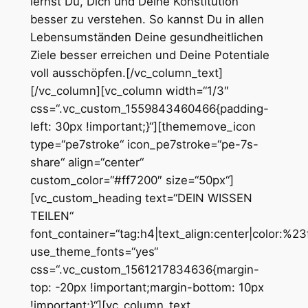
lernst Du, Dich und Deine Konstitution
besser zu verstehen. So kannst Du in allen
Lebensumständen Deine gesundheitlichen
Ziele besser erreichen und Deine Potentiale
voll ausschöpfen.[/vc_column_text]
[/vc_column][vc_column width=“1/3″
css=“.vc_custom_1559843460466{padding-
left: 30px !important;}“][thememove_icon
type=“pe7stroke“ icon_pe7stroke=“pe-7s-
share“ align=“center“
custom_color=“#ff7200″ size=“50px“]
[vc_custom_heading text=“DEIN WISSEN
TEILEN“
font_container=“tag:h4|text_align:center|color:%2
use_theme_fonts=“yes“
css=“.vc_custom_1561217834636{margin-
top: -20px !important;margin-bottom: 10px
!important;}“][vc_column_text