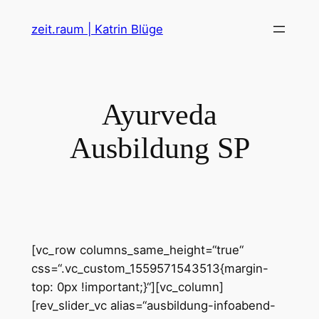
Zum
zeit.raum | Katrin Blüge
Inhalt
springen
Ayurveda
Ausbildung SP
[vc_row columns_same_height=“true“
css=“.vc_custom_1559571543513{margin-
top: 0px !important;}“][vc_column]
[rev_slider_vc alias=“ausbildung-infoabend-