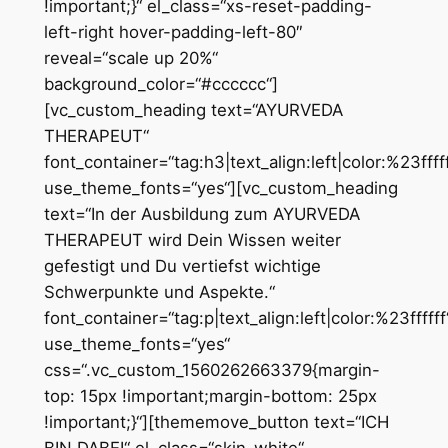
!important;}“ el_class=“xs-reset-padding-
left-right hover-padding-left-80″
reveal=“scale up 20%“
background_color=“#cccccc“]
[vc_custom_heading text=“AYURVEDA
THERAPEUT“
font_container=“tag:h3|text_align:left|color:%23fffff
use_theme_fonts=“yes“][vc_custom_heading
text=“In der Ausbildung zum AYURVEDA
THERAPEUT wird Dein Wissen weiter
gefestigt und Du vertiefst wichtige
Schwerpunkte und Aspekte.“
font_container=“tag:p|text_align:left|color:%23ffffff
use_theme_fonts=“yes“
css=“.vc_custom_1560262663379{margin-
top: 15px !important;margin-bottom: 25px
!important;}“][thememove_button text=“ICH