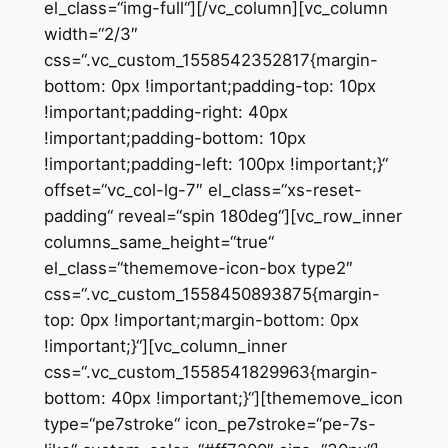
el_class=“img-full“][/vc_column][vc_column
width=“2/3″
css=“.vc_custom_1558542352817{margin-
bottom: 0px !important;padding-top: 10px
!important;padding-right: 40px
!important;padding-bottom: 10px
!important;padding-left: 100px !important;}“
offset=“vc_col-lg-7″ el_class=“xs-reset-
padding“ reveal=“spin 180deg“][vc_row_inner
columns_same_height=“true“
el_class=“thememove-icon-box type2″
css=“.vc_custom_1558450893875{margin-
top: 0px !important;margin-bottom: 0px
!important;}“][vc_column_inner
css=“.vc_custom_1558541829963{margin-
bottom: 40px !important;}“][thememove_icon
type=“pe7stroke“ icon_pe7stroke=“pe-7s-