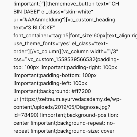
!important;}“][thememove_button text=“ICH
BIN DABEI“ el_class=“skin-white“
url=“#AAAnmeldung“][vc_custom_heading
text=“3 BLÖCKE“
font_container=“tag:h5|font_size:60px|text_align:rig
use_theme_fonts=“yes“ el_class=“text-
order“][/vc_column][vc_column width=“1/3″
css=“.vc_custom_1558539566532{padding-
top: 100px !important;padding-right: 100px
!important;padding-bottom: 100px
!important;padding-left: 100px
!important;background: #ff7200
url(https://zeitraum.ayurvedacademy.de/wp-
content/uploads/2019/05/Diagnose.jpg?
id=78490) !important;background-position:
center !important;background-repeat: no-
repeat !important;background-size: cover