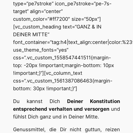
type=“pe7stroke“ icon_pe7stroke=“pe-7s-
target“ align=“center“
custom_color=“#ff7200″ size=“50px“]
[vc_custom_heading text=“GANZ & IN
DEINER MITTE“
font_container=“tag:h4|text_align:center|color:%2
use_theme_fonts=“yes“
css=“.vc_custom_1558547441511{margin-
top: -20px !important;margin-bottom: 10px
!important;}“][vc_column_text
css=“.vc_custom_1561387086463{margin-
bottom: 30px !important;}“]
Du kannst Dich
Deiner Konstitution
entsprechend verhalten und versorgen
und
fühlst Dich ganz und in Deiner Mitte.
Genussmittel, die Dir nicht guttun, reizen