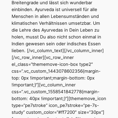
Breitengrade und lässt sich wunderbar
einbinden. Ayurveda ist universell für alle
Menschen in allen Lebensumständen und
klimatischen Verhältnissen umsetzbar. Um
die Lehre des Ayurvedas in Dein Leben zu
holen, musst Du also nicht schon einmal in
Indien gewesen sein oder indisches Essen
lieben.
[/vc_column_text][/vc_column_inner]
[/vc_row_inner][vc_row_inner
el_class=“thememove-icon-box type2″
css=“.vc_custom_1443078602356{margin-
top: 0px !important;margin-bottom: 0px
!important;}“][vc_column_inner
css=“.vc_custom_1558541842778{margin-
bottom: 40px !important;}“][thememove_icon
type=“pe7stroke“ icon_pe7stroke=“pe-7s-
study“ custom_color=“#ff7200″ size=“30px“]