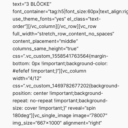
text=“3 BLÖCKE“
font_container=“tag:h5|font_size:60px|text_align:r
use_theme_fonts=“yes“ el_class=“text-
order“][/vc_column][/vc_row][vc_row
full_width=“stretch_row_content_no_spaces“
content_placement=“middle“
columns_same_height=“true“
css=“.vc_custom_1558541763564{margin-
bottom: 0px !important;background-color:
#efefef !important;}“][vc_column
width=“4/12″
css=“.vc_custom_1469782677202{background-
position: center !important;background-
repeat: no-repeat !important;background-
size: cover !important;}“ reveal=“spin
180deg“][vc_single_image image=“78007″
img_size=“667×1000″ alignment=“right“