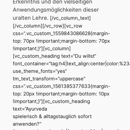
Erkenntnis und den vielseitigen
Anwendungsmöglichkeiten dieser
uralten Lehre.
[/vc_column_text]
[/vc_column][/vc_row][vc_row
css=“.vc_custom_1559843086628{margin-
top: 70px !important;margin-bottom: 70px
!important;}“][vc_column]
[vc_custom_heading text=“Du willst“
font_container=“tag:h4|text_align:center|color:%2
use_theme_fonts=“yes“
tm_text_transform=“uppercase“
css=“.vc_custom_1561385377633{margin-
top: 20px !important;margin-bottom: 10px
!important;}“][vc_custom_heading
text=“Ayurveda
spielerisch & alltagstauglich sofort
anwenden?“