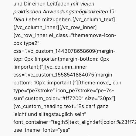
und Dir einen Leitfaden
mit vielen
praktischen Anwendungsmöglichkeiten
für
Dein Leben
mitzugeben.
[/vc_column_text]
[/vc_column_inner][/vc_row_inner]
[vc_row_inner el_class=“thememove-icon-
box type2″
css=“.vc_custom_1443078658609{margin-
top: 0px !important;margin-bottom: 0px
!important;}“][vc_column_inner
css=“.vc_custom_1558541884075{margin-
bottom: 10px !important;}“][thememove_icon
type=“pe7stroke“ icon_pe7stroke=“pe-7s-
sun“ custom_color=“#ff7200″ size=“30px“]
[vc_custom_heading text=“Es darf ganz
leicht und alltagstauglich sein“
font_container=“tag:h5|text_align:left|color:%23ff7
use_theme_fonts=“yes“