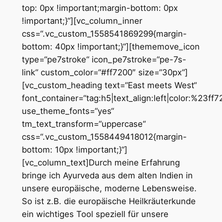
top: 0px !important;margin-bottom: 0px
!important;}“][vc_column_inner
css=“.vc_custom_1558541869299{margin-
bottom: 40px !important;}“][thememove_icon
type=“pe7stroke“ icon_pe7stroke=“pe-7s-
link“ custom_color=“#ff7200″ size=“30px“]
[vc_custom_heading text=“East meets West“
font_container=“tag:h5|text_align:left|color:%23ff7
use_theme_fonts=“yes“
tm_text_transform=“uppercase“
css=“.vc_custom_1558449418012{margin-
bottom: 10px !important;}“]
[vc_column_text]
Durch meine Erfahrung
bringe ich Ayurveda aus dem alten Indien in
unsere europäische, moderne Lebensweise.
So ist z.B. die europäische Heilkräuterkunde
ein wichtiges Tool speziell für unsere