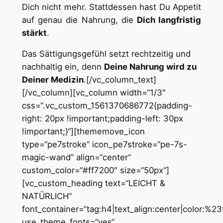
Dich nicht mehr. Stattdessen hast Du Appetit
auf genau die Nahrung, die
Dich langfristig
stärkt
.
Das Sättigungsgefühl setzt rechtzeitig und
nachhaltig ein, denn
Deine Nahrung wird zu
Deiner Medizin
.[/vc_column_text]
[/vc_column][vc_column width=“1/3″
css=“.vc_custom_1561370686772{padding-
right: 20px !important;padding-left: 30px
!important;}“][thememove_icon
type=“pe7stroke“ icon_pe7stroke=“pe-7s-
magic-wand“ align=“center“
custom_color=“#ff7200″ size=“50px“]
[vc_custom_heading text=“LEICHT &
NATÜRLICH“
font_container=“tag:h4|text_align:center|color:%2
use_theme_fonts=“yes“