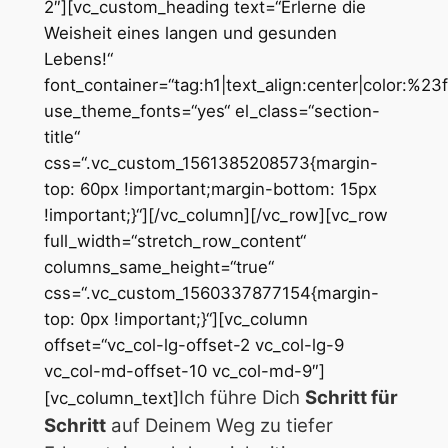
2″][vc_custom_heading text=“Erlerne die
Weisheit eines langen und gesunden
Lebens!“
font_container=“tag:h1|text_align:center|color:%23
use_theme_fonts=“yes“ el_class=“section-
title“
css=“.vc_custom_1561385208573{margin-
top: 60px !important;margin-bottom: 15px
!important;}“][/vc_column][/vc_row][vc_row
full_width=“stretch_row_content“
columns_same_height=“true“
css=“.vc_custom_1560337877154{margin-
top: 0px !important;}“][vc_column
offset=“vc_col-lg-offset-2 vc_col-lg-9
vc_col-md-offset-10 vc_col-md-9″]
Ich führe Dich
Schritt für
[vc_column_text]
Schritt
auf Deinem Weg zu tiefer