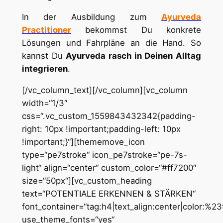
In der Ausbildung zum
Ayurveda
Practitioner
bekommst Du konkrete
Lösungen und Fahrpläne an die Hand. So
kannst Du
Ayurveda rasch in Deinen Alltag
integrieren
.
[/vc_column_text][/vc_column][vc_column
width=“1/3″
css=“.vc_custom_1559843432342{padding-
right: 10px !important;padding-left: 10px
!important;}“][thememove_icon
type=“pe7stroke“ icon_pe7stroke=“pe-7s-
light“ align=“center“ custom_color=“#ff7200″
size=“50px“][vc_custom_heading
text=“POTENTIALE ERKENNEN & STÄRKEN“
font_container=“tag:h4|text_align:center|color:%2
use_theme_fonts=“yes“