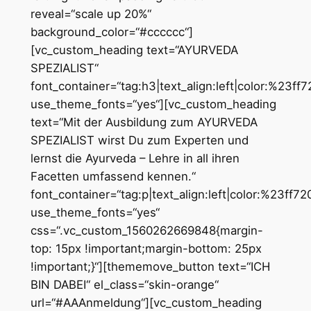
reveal=“scale up 20%“
background_color=“#cccccc“]
[vc_custom_heading text=“AYURVEDA
SPEZIALIST“
font_container=“tag:h3|text_align:left|color:%23ff
use_theme_fonts=“yes“][vc_custom_heading
text=“Mit der Ausbildung zum AYURVEDA
SPEZIALIST wirst Du zum Experten und
lernst die Ayurveda – Lehre in all ihren
Facetten umfassend kennen.“
font_container=“tag:p|text_align:left|color:%23ff72
use_theme_fonts=“yes“
css=“.vc_custom_1560262669848{margin-
top: 15px !important;margin-bottom: 25px
!important;}“][thememove_button text=“ICH
BIN DABEI“ el_class=“skin-orange“
url=“#AAAnmeldung“][vc_custom_heading