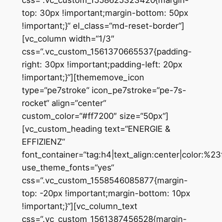
top: 30px !important;margin-bottom: 50px
!important;}“ el_class=“md-reset-border“]
[vc_column width=“1/3″
css=“.vc_custom_1561370665537{padding-
right: 30px !important;padding-left: 20px
!important;}“][thememove_icon
type=“pe7stroke“ icon_pe7stroke=“pe-7s-
rocket“ align=“center“
custom_color=“#ff7200″ size=“50px“]
[vc_custom_heading text=“ENERGIE &
EFFIZIENZ“
font_container=“tag:h4|text_align:center|color:%2
use_theme_fonts=“yes“
css=“.vc_custom_1558546085877{margin-
top: -20px !important;margin-bottom: 10px
!important;}“][vc_column_text
css=“.vc_custom_1561387456528{margin-