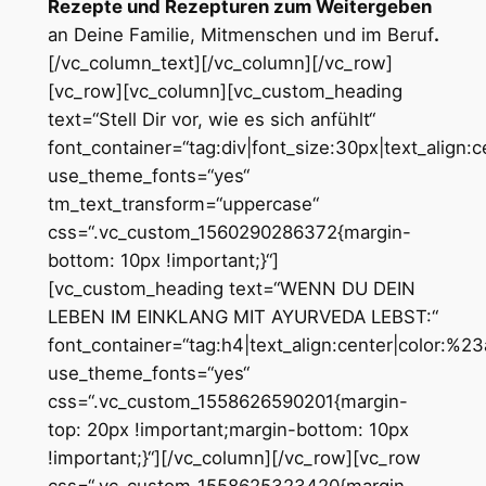
Rezepte und Rezepturen zum Weitergeben
an Deine Familie, Mitmenschen und im Beruf
.
[/vc_column_text][/vc_column][/vc_row]
[vc_row][vc_column][vc_custom_heading
text=“Stell Dir vor, wie es sich anfühlt“
font_container=“tag:div|font_size:30px|text_align:
use_theme_fonts=“yes“
tm_text_transform=“uppercase“
css=“.vc_custom_1560290286372{margin-
bottom: 10px !important;}“]
[vc_custom_heading text=“WENN DU DEIN
LEBEN IM EINKLANG MIT AYURVEDA LEBST:“
font_container=“tag:h4|text_align:center|color:%2
use_theme_fonts=“yes“
css=“.vc_custom_1558626590201{margin-
top: 20px !important;margin-bottom: 10px
!important;}“][/vc_column][/vc_row][vc_row
css=“.vc_custom_1558625323420{margin-