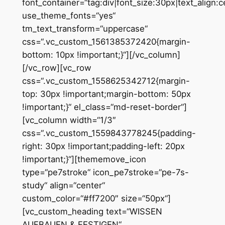
font_container=“tag:div|font_size:30px|text_align:
use_theme_fonts=“yes“
tm_text_transform=“uppercase“
css=“.vc_custom_1561385372420{margin-
bottom: 10px !important;}“][/vc_column]
[/vc_row][vc_row
css=“.vc_custom_1558625342712{margin-
top: 30px !important;margin-bottom: 50px
!important;}“ el_class=“md-reset-border“]
[vc_column width=“1/3″
css=“.vc_custom_1559843778245{padding-
right: 30px !important;padding-left: 20px
!important;}“][thememove_icon
type=“pe7stroke“ icon_pe7stroke=“pe-7s-
study“ align=“center“
custom_color=“#ff7200″ size=“50px“]
[vc_custom_heading text=“WISSEN
AUFBAUEN & FESTIGEN“