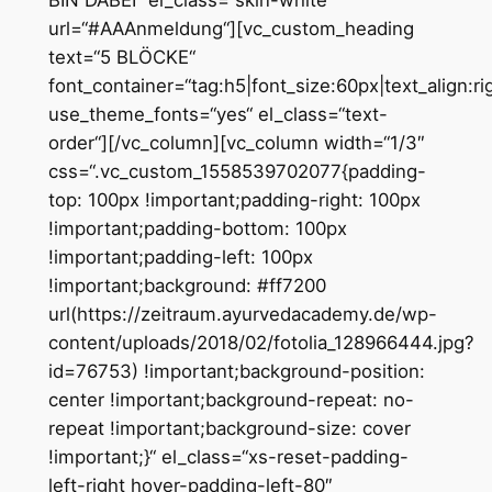
BIN DABEI“ el_class=“skin-white“
url=“#AAAnmeldung“][vc_custom_heading
text=“5 BLÖCKE“
font_container=“tag:h5|font_size:60px|text_align:rig
use_theme_fonts=“yes“ el_class=“text-
order“][/vc_column][vc_column width=“1/3″
css=“.vc_custom_1558539702077{padding-
top: 100px !important;padding-right: 100px
!important;padding-bottom: 100px
!important;padding-left: 100px
!important;background: #ff7200
url(https://zeitraum.ayurvedacademy.de/wp-
content/uploads/2018/02/fotolia_128966444.jpg?
id=76753) !important;background-position:
center !important;background-repeat: no-
repeat !important;background-size: cover
!important;}“ el_class=“xs-reset-padding-
left-right hover-padding-left-80″