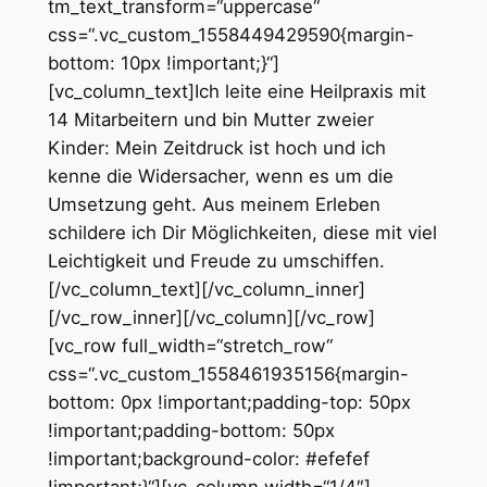
tm_text_transform=“uppercase“
css=“.vc_custom_1558449429590{margin-
bottom: 10px !important;}“]
[vc_column_text]
Ich leite eine Heilpraxis mit
14 Mitarbeitern und bin Mutter zweier
Kinder: Mein Zeitdruck ist hoch und ich
kenne die Widersacher, wenn es um die
Umsetzung geht. Aus meinem Erleben
schildere ich Dir Möglichkeiten, diese mit viel
Leichtigkeit und Freude zu umschiffen.
[/vc_column_text][/vc_column_inner]
[/vc_row_inner][/vc_column][/vc_row]
[vc_row full_width=“stretch_row“
css=“.vc_custom_1558461935156{margin-
bottom: 0px !important;padding-top: 50px
!important;padding-bottom: 50px
!important;background-color: #efefef