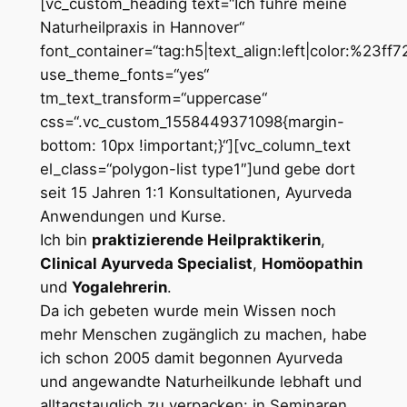
[vc_custom_heading text=“Ich führe meine
Naturheilpraxis in Hannover“
font_container=“tag:h5|text_align:left|color:%23ff7
use_theme_fonts=“yes“
tm_text_transform=“uppercase“
css=“.vc_custom_1558449371098{margin-
bottom: 10px !important;}“][vc_column_text
el_class=“polygon-list type1″]und gebe dort
seit 15 Jahren 1:1 Konsultationen, Ayurveda
Anwendungen und Kurse.
Ich bin
praktizierende Heilpraktikerin
,
Clinical Ayurveda Specialist
,
Homöopathin
und
Yogalehrerin
.
Da ich gebeten wurde mein Wissen noch
mehr Menschen zugänglich zu machen, habe
ich schon 2005 damit begonnen Ayurveda
und angewandte Naturheilkunde lebhaft und
alltagstauglich zu verpacken: in Seminaren,