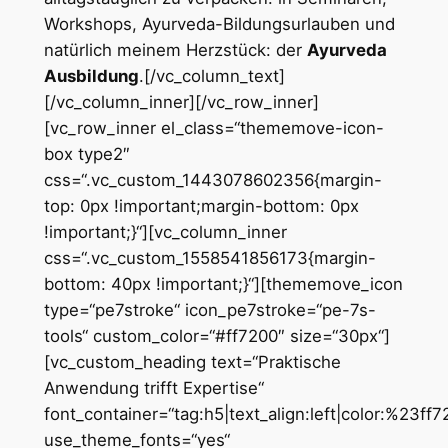
Workshops, Ayurveda-Bildungsurlauben und
natürlich meinem Herzstück: der
Ayurveda
Ausbildung
.[/vc_column_text]
[/vc_column_inner][/vc_row_inner]
[vc_row_inner el_class=“thememove-icon-
box type2″
css=“.vc_custom_1443078602356{margin-
top: 0px !important;margin-bottom: 0px
!important;}“][vc_column_inner
css=“.vc_custom_1558541856173{margin-
bottom: 40px !important;}“][thememove_icon
type=“pe7stroke“ icon_pe7stroke=“pe-7s-
tools“ custom_color=“#ff7200″ size=“30px“]
[vc_custom_heading text=“Praktische
Anwendung trifft Expertise“
font_container=“tag:h5|text_align:left|color:%23ff7
use_theme_fonts=“yes“