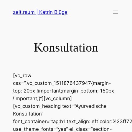
Zum
zeit.raum | Katrin Blüge
Inhalt
springen
Konsultation
[vc_row
css=“.vc_custom_1511876437947{margin-
top: 20px !important;margin-bottom: 150px
!important;}“][vc_column]
[vc_custom_heading text=“Ayurvedische
Konsultation“
font_container=“tag:h1|text_align:left|color:%23ff7
use_theme_fonts=“yes“ el_class=“section-